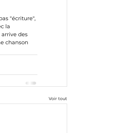
as "écriture", 
c la 
arrive des 
une chanson 
Voir tout