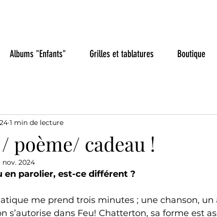
aye, chanteur de chanso
Albums "Enfants"
Grilles et tablatures
Boutique
024
1 min de lecture
/ poème/ cadeau !
1 nov. 2024
 en parolier, est-ce différent ?
tique me prend trois minutes ; une chanson, un
’on s’autorise dans Feu! Chatterton, sa forme est as