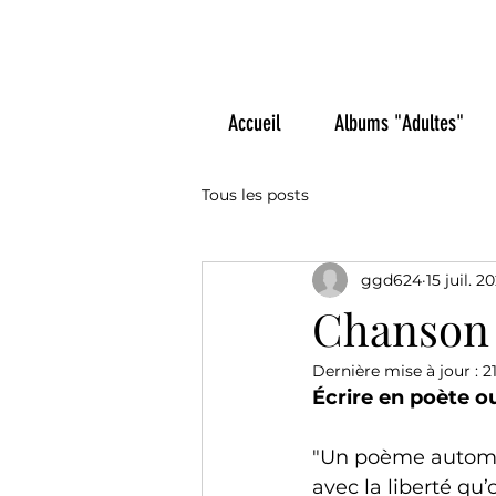
Gérard Delah
Accueil
Albums "Adultes"
Tous les posts
ggd624
15 juil. 2
Chanson 
Dernière mise à jour :
2
Écrire en poète ou
"Un poème automa
avec la liberté qu