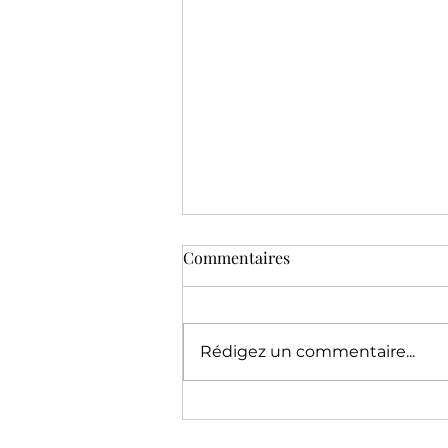
Commentaires
Rédigez un commentaire...
Nouvel album : Une bouteille
à la Terre