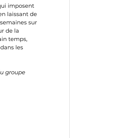
 qui imposent 
en laissant de 
 semaines sur 
r de la 
ain temps, 
dans les 
du groupe 