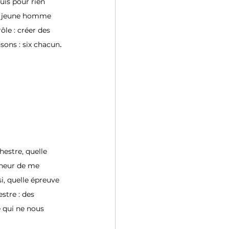
uis pour rien 
un jeune homme 
le : créer des 
. 
sons : six chacun
estre, quelle 
nheur de me 
i, quelle épreuve 
stre : des 
e qui ne nous 