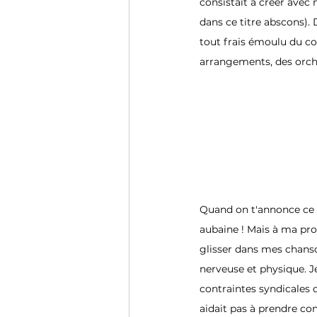
consistait à créer avec 
dans ce titre abscons).
tout frais émoulu du con
arrangements, des orch
Quand on t'annonce ce g
aubaine ! Mais à ma pro
glisser dans mes chanso
nerveuse et physique. Je 
contraintes syndicales d
aidait pas à prendre co