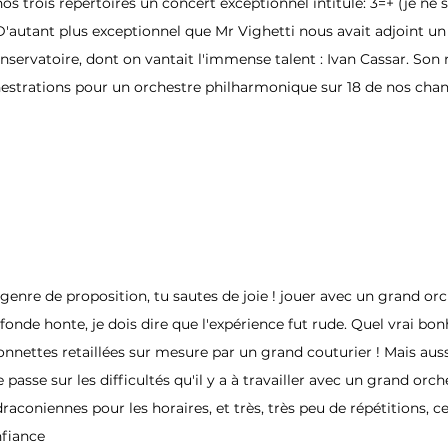
nos trois répertoires un concert exceptionnel intitulé: 3=+ (je ne s
 D'autant plus exceptionnel que Mr Vighetti nous avait adjoint 
servatoire, dont on vantait l'immense talent : Ivan Cassar. Son rô
estrations pour un orchestre philharmonique sur 18 de nos chan
enre de proposition, tu sautes de joie ! jouer avec un grand orch
fonde honte, je dois dire que l'expérience fut rude. Quel vrai bo
nnettes retaillées sur mesure par un grand couturier ! Mais auss
passe sur les difficultés qu'il y a à travailler avec un grand orche
raconiennes pour les horaires, et très, très peu de répétitions, c
nfiance 