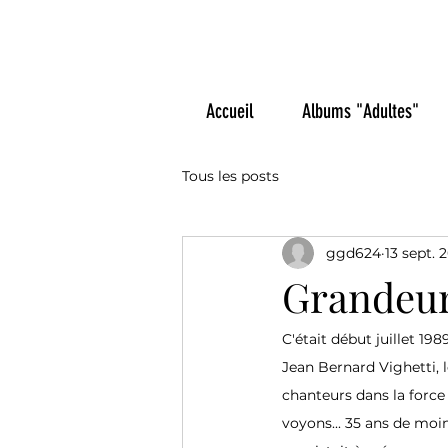
Gérard Delah
Accueil
Albums "Adultes"
Tous les posts
ggd624
13 sept. 
Grandeur
C'était début juillet 19
Jean Bernard Vighetti, l
chanteurs dans la force d
voyons... 35 ans de mo