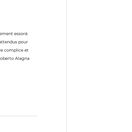
lement essoré. 
 attendus pour 
le complice et 
Roberto Alagna 