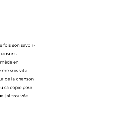
 fois son savoir-
chansons, 
ermède en 
 me suis vite 
ur de la chanson 
vu sa copie pour 
e j'ai trouvée 