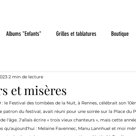
aye, chanteur de chanso
Albums "Enfants"
Grilles et tablatures
Boutique
2023
2 min de lecture
s et misères
89 : le Festival des tombées de la Nuit, à Rennes, célébrait son 10è
e patron du festival, avait réuni pour une soirée sur la Place du 
e l'âge. J'allais écrire « trois vieux chanteurs », mais cette anné
ins qu'aujourd'hui : Melaine Favennec, Manu Lannhuel et moi mê