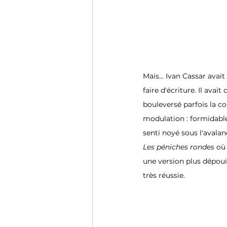
Mais... Ivan Cassar avai
faire d'écriture. Il avai
bouleversé parfois la co
modulation : formidable 
senti noyé sous l'avala
Les péniches rondes 
où 
une version plus dépouil
très réussie. 