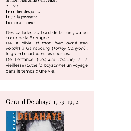
Si mon bien aimé s'en venait
A la vie
Le collier des jours
Lucie la paysanne
La mer au coeur
Des ballades au bord de la mer, ou au
coeur de la Bretagne...
De la bible (
si mon bien aimé s'en
venait
) à Gainsbourg (
Torrey Canyon)
:
le grand écart dans les sources.
De l'enfance (
Coquille marine
) à la
vieillesse (
Lucie la paysanne
) un voyage
dans le temps d'une vie.
Gérard Delahaye
1973-1992