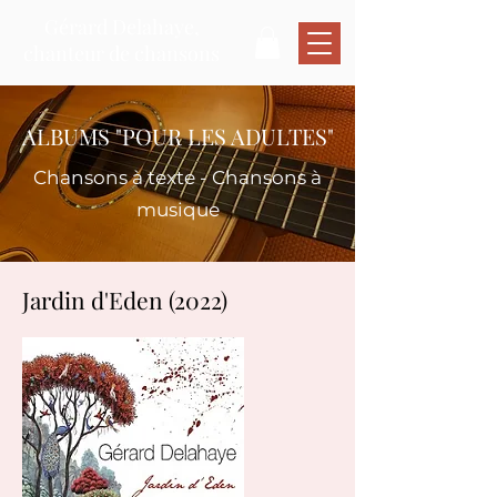
Gérard Delahaye,
chanteur de chansons
ALBUMS "POUR LES ADULTES"
Chansons à texte - Chansons à
musique
Jardin d'Eden (2022)