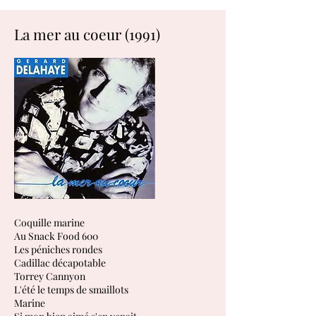
La mer au coeur (1991)
Coquille marine
Au Snack Food 600
Les péniches rondes
Cadillac décapotable
Torrey Cannyon
L'été le temps de smaillots
Marine