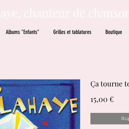
aye, chanteur de chanso
Albums "Enfants"
Grilles et tablatures
Boutique
Ça tourne to
Prix
15,00 €
Rup