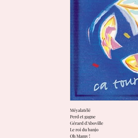
Méyalatélé
Perd et gagne
Gérard d'Aboville
Le roi du banjo
Oh Mamy !