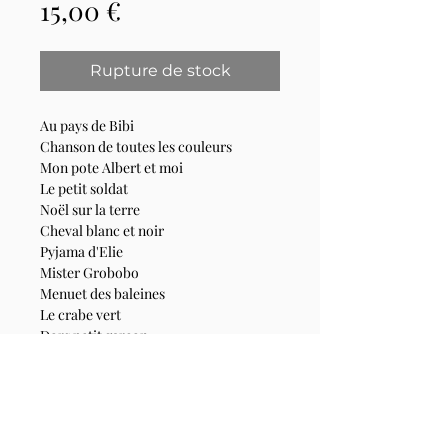
Prix
15,00 €
Rupture de stock
Au pays de Bibi
Chanson de toutes les couleurs
Mon pote Albert et moi
Le petit soldat
Noël sur la terre
Cheval blanc et noir
Pyjama d'Elie
Mister Grobobo
Menuet des baleines
Le crabe vert
Dors petit garçon
Dans cet album, Gérard a pris la
mesure de son jeune public : il a appris
à raconter des histoires, à lancer des
jeux en chanson, à alléger texte et