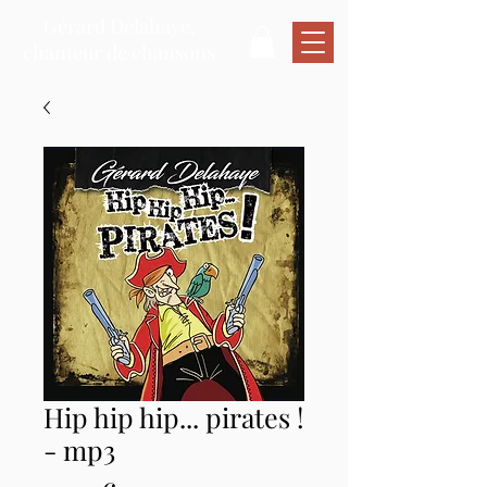
Gérard Delahaye,
chanteur de chansons
Hip hip hip... pirates !
- mp3