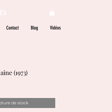
ns
Contact
Blog
Vidéos
ine (1973)
ture de stock