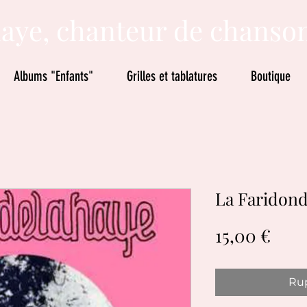
aye, chanteur de chanso
Albums "Enfants"
Grilles et tablatures
Boutique
La Faridonda
Prix
15,00 €
Rup