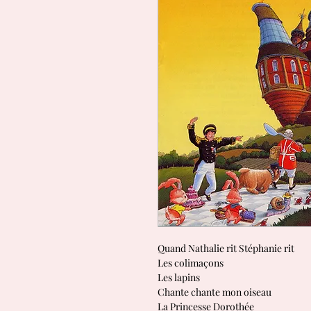
Quand Nathalie rit Stéphanie rit
Les colimaçons
Les lapins
Chante chante mon oiseau
La Princesse Dorothée